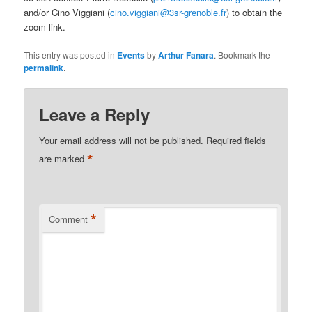
and/or Cino Viggiani (
cino.viggiani@3sr-grenoble.fr
) to obtain the
zoom link.
This entry was posted in
Events
by
Arthur Fanara
. Bookmark the
permalink
.
Leave a Reply
Your email address will not be published.
Required fields
*
are marked
*
Comment