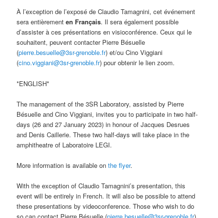
À l’exception de l’exposé de Claudio Tamagnini, cet événement
sera entièrement
en Français
. Il sera également possible
d’assister à ces présentations en visioconférence. Ceux qui le
souhaitent, peuvent contacter Pierre Bésuelle
(
pierre.besuelle@3sr-grenoble.fr
) et/ou Cino Viggiani
(
cino.viggiani@3sr-grenoble.fr
) pour obtenir le lien zoom.
*ENGLISH*
The management of the 3SR Laboratory, assisted by Pierre
Bésuelle and Cino Viggiani, invites you to participate in two half-
days (26 and 27 January 2023) in honour of Jacques Desrues
and Denis Caillerie. These two half-days will take place in the
amphitheatre of Laboratoire LEGI.
More information is available on
the flyer
.
With the exception of Claudio Tamagnini’s presentation, this
event will be entirely in French. It will also be possible to attend
these presentations by videoconference. Those who wish to do
so can contact Pierre Bésuelle (
pierre.besuelle@3sr-grenoble.fr
)